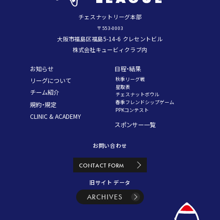
チェスナットリーグ本部
〒553-0003
大阪市福島区福島5-14-6 クレセントビル
株式会社キュービィクラブ内
お知らせ
日程・結果
秋季リーグ戦
リーグについて
星取表
チーム紹介
チェスナットボウル
春季フレンドシップゲーム
規約・規定
PPKコンテスト
CLINIC & ACADEMY
スポンサー一覧
お問い合わせ
CONTACT FORM
旧サイト データ
ARCHIVES