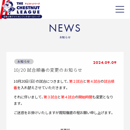
日本少年アメリカンフットボールリーグ
NEWS
お知らせ
お知らせ
2024.09.09
10/20 試合順番の変更のお知らせ
10月20日（日）の試合につきまして、
第２試合
と
第４試合
の
試合順
番
を入れ替えさせていただきます。
それに伴いまして、
第３試合
と
第４試合
の
開始時間
も変更となり
ます。
ご迷惑をお掛けいたしますが周知徹底の程お願い申し上げます。