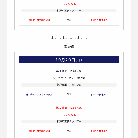
バンタム
B
神戸市王子スタジアム
大阪JB・神戸学院
NSJ
千里FB・住吉川S
↓↓↓↓↓↓↓↓↓↓
変更後
10
20
月
日
（日）
1
第
試合
10:00 K.O.
ジュニアピーウィー
交流戦
神戸市王子スタジアム
藤ノ森
パープル
ウイングス
千里FB・住吉川S
2
第
試合
10:50 K.O.
バンタム
B
神戸市王子スタジアム
大阪JB・神戸学院
NSJ
千里FB・住吉川S