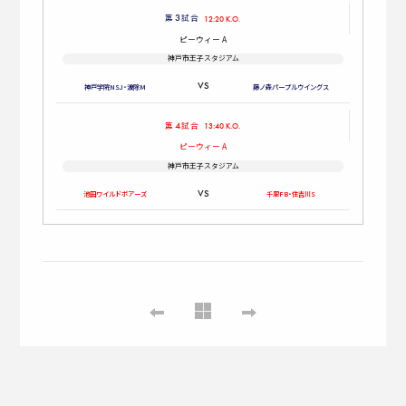
3
第
試合
12:20 K.O.
ピーウィー
A
神戸市王子スタジアム
神戸学院
NSJ
・波除M
藤ノ森
パープル
ウイングス
4
第
試合
13:40 K.O.
ピーウィー
A
神戸市王子スタジアム
池田
ワイルド
ボアーズ
千里FB・住吉川S