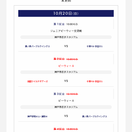
変更前
10
20
月
日
（日）
1
第
試合
10:00 K.O.
ジュニアピーウィー
交流戦
神戸市王子スタジアム
藤ノ森
パープル
ウイングス
千里FB・住吉川S
2
第
試合
10:50 K.O.
ピーウィー
A
神戸市王子スタジアム
池田
ワイルド
ボアーズ
千里FB・住吉川S
3
第
試合
12:10 K.O.
ピーウィー
A
神戸市王子スタジアム
神戸学院
NSJ
・波除M
藤ノ森
パープル
ウイングス
4
第
試合
13:30 K.O.